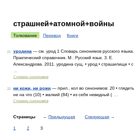
страшней+атомной+войны
Толкование
Перевод
Книги
уродина
— см. урод 1 Словарь синонимов русского языка.
21
Практический справочник. М.: Русский язык. З. Е.
Александрова. 2011. уродина сущ. • урод • страшилище • с
…
Словарь синонимов
ни кожи, ни рожи
— прил., кол во синонимов: 20 • глядеть
22
не на что (10) • жалкий (84) • из себя невидный ( …
Словарь синонимов
Страницы
←
Предыдущая
Следующая
→
1
2
3